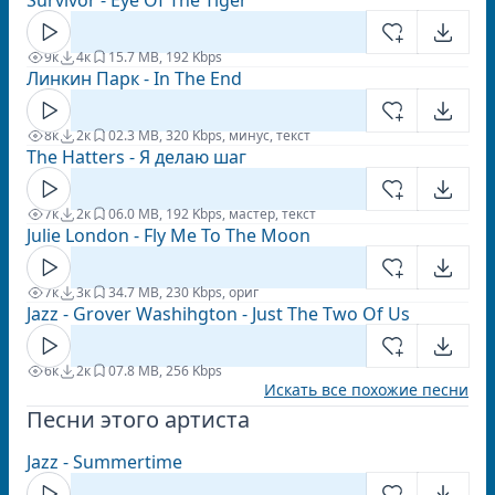
Survivor - Eye Of The Tiger
9к
4к
1
5.7 MB, 192 Kbps
Линкин Парк - In The End
8к
2к
0
2.3 MB, 320 Kbps, минус, текст
The Hatters - Я делаю шаг
7к
2к
0
6.0 MB, 192 Kbps, мастер, текст
Julie London - Fly Me To The Moon
7к
3к
3
4.7 MB, 230 Kbps, ориг
Jazz - Grover Washihgton - Just The Two Of Us
6к
2к
0
7.8 MB, 256 Kbps
Искать все похожие песни
Песни этого артиста
Jazz - Summertime