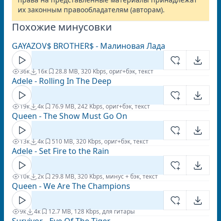
их законным правообладателям (авторам).
Похожие минусовки
GAYAZOV$ BROTHER$ - Малиновая Лада
36к
16к
2
8.8 MB, 320 Kbps, ориг+бэк, текст
Adele - Rolling In The Deep
19к
4к
7
6.9 MB, 242 Kbps, ориг+бэк, текст
Queen - The Show Must Go On
13к
4к
5
10 MB, 320 Kbps, ориг+бэк, текст
Adele - Set Fire to the Rain
10к
2к
2
9.8 MB, 320 Kbps, минус + бэк, текст
Queen - We Are The Champions
9к
4к
1
2.7 MB, 128 Kbps, для гитары