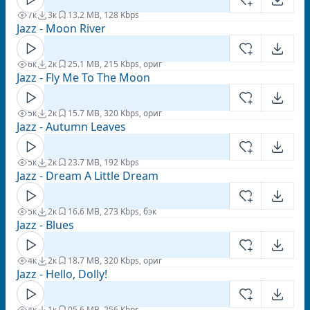
7к
3к
1
3.2 MB, 128 Kbps
Jazz - Moon River
6к
2к
2
5.1 MB, 215 Kbps, ориг
Jazz - Fly Me To The Moon
5к
2к
1
5.7 MB, 320 Kbps, ориг
Jazz - Autumn Leaves
5к
2к
2
3.7 MB, 192 Kbps
Jazz - Dream A Little Dream
5к
2к
1
6.6 MB, 273 Kbps, бэк
Jazz - Blues
4к
2к
1
8.7 MB, 320 Kbps, ориг
Jazz - Hello, Dolly!
4к
1к
0
5.6 MB, 256 Kbps