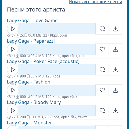
Искать все похожие песни
Песни этого артиста
Lady Gaga - Love Game
5к
2к
0
6.0 MB, 227 Kbps, ориг
Lady Gaga - Paparazzi
3к
600
0
3.4 MB, 128 Kbps, ориг+бэк, текст
Lady Gaga - Poker Face (acoustic)
3к
900
0
3.9 MB, 128 Kbps
Lady Gaga - Fashion
2к
600
0
4.2 MB, 192 Kbps, ориг+бэк
Lady Gaga - Bloody Mary
2к
200
0
11 MB, 256 Kbps, ориг+бэк, текст
Lady Gaga - Monster