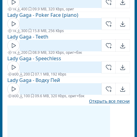
1к
400
0
9.9 MB, 320 Kbps, ориг
Lady Gaga - Poker Face (piano)
1к
300
1
5.8 MB, 256 Kbps
Lady Gaga - Teeth
1к
200
0
8.9 MB, 320 Kbps, ориг+бэк
Lady Gaga - Speechless
800
200
0
7.1 MB, 192 Kbps
Lady Gaga - Водку Пей
800
100
0
9.6 MB, 320 Kbps, ориг+бэк
Открыть все песни