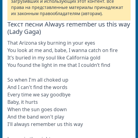
загрузивших и использующих этот контент. Все
права на представленные материалы принадлежат
их законным правообладателям (авторам).
Текст песни Always remember us this way
(Lady Gaga)
That Arizona sky burning in your eyes
You look at me and, babe, I wanna catch on fire
It’s buried in my soul like California gold
You found the light in me that I couldn’t find
So when I'm all choked up
And I can't find the words
Every time we say goodbye
Baby, it hurts
When the sun goes down
And the band won't play
I'll always remember us this way