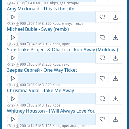
4к
1к
0
4.0 MB, 160 Kbps, для гитары
Amy Mcdonald - This Is the Life
3к
900
0
7.4 MB, 320 Kbps, минус, текст
Michael Buble - Sway (remix)
2к
800
0
4.6 MB, 192 Kbps, ориг
Sunstroke Project & Olia Tira - Run Away (Moldova)
2к
900
0
5.6 MB, 256 Kbps, текст
Зверев Сергей - One Way Ticket
2к
400
0
8.0 MB, 320 Kbps
Chrisitina Vidal - Take Me Away
2к
400
0
3.2 MB, 128 Kbps
Whitney Houston - I Will Always Love You
2к
200
1
4.6 MB, 128 Kbps, оригинал, текст