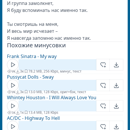
И группа замолкнет,
Я буду вспоминать нас именно так.
Ты смотришь на меня,
И весь мир исчезает –
Я навсегда запомню нас именно так.
Похожие минусовки
Frank Sinatra - My way
9к
3к
7
8.2 MB, 256 Kbps, минус, текст
Pussycat Dolls - Sway
9к
3к
1
3.0 MB, 128 Kbps, ориг+бэк, текст
Whintey Houston - I Will Always Love You
5к
1к
1
3.4 MB, 128 Kbps
AC/DC - Highway To Hell