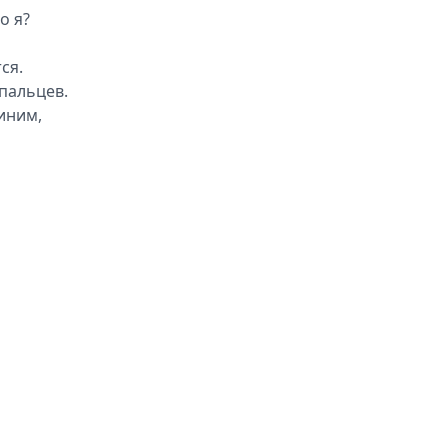
о я?
ся.
пальцев.
иним,