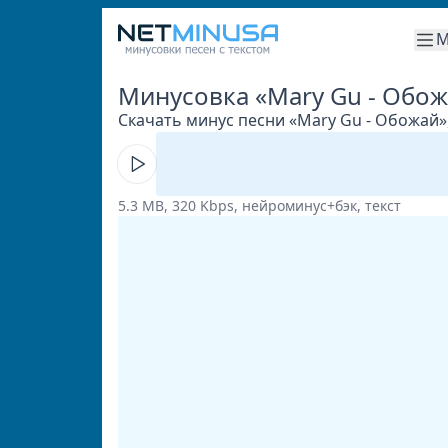
М
Минусовка «Mary Gu - Обо
Скачать минус песни «Mary Gu - Обожай»,
5.3 MB, 320 Kbps, нейроминус+бэк, текст