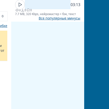
03:13
0
0
0
7.7 MB, 320 Kbps, нейромастер + бэк, текст
0
Все популярные минусы
ибке
и
тот