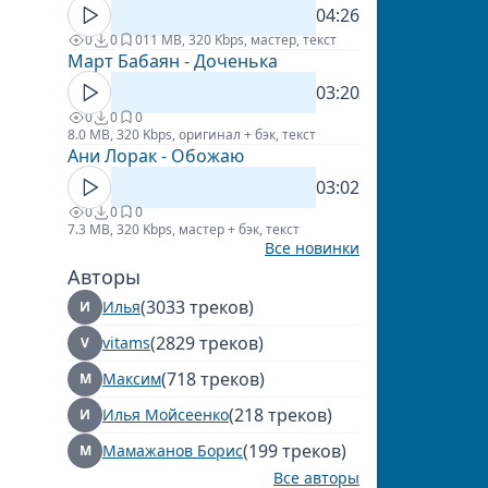
04:26
0
0
0
11 MB, 320 Kbps, мастер, текст
Март Бабаян - Доченька
03:20
0
0
0
8.0 MB, 320 Kbps, оригинал + бэк, текст
Ани Лорак - Обожаю
03:02
0
0
0
7.3 MB, 320 Kbps, мастер + бэк, текст
Все новинки
Авторы
(3033 треков)
Илья
И
(2829 треков)
vitams
V
(718 треков)
Максим
М
(218 треков)
Илья Мойсеенко
И
(199 треков)
Мамажанов Борис
М
Все авторы