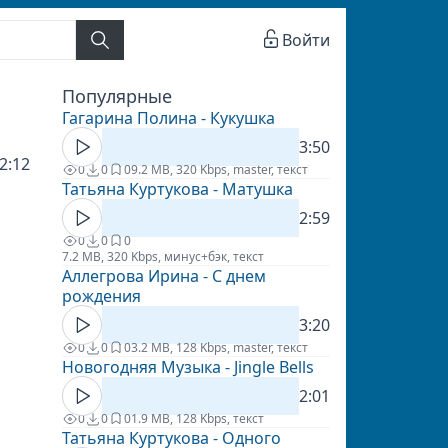
Войти
Популярные
Гагарина Полина - Кукушка
3:50
2:12
0
0
0
9.2 MB, 320 Kbps, master, текст
Татьяна Куртукова - Матушка
2:59
0
0
0
7.2 MB, 320 Kbps, минус+бэк, текст
Аллегрова Ирина - С днем
рождения
3:20
0
0
0
3.2 MB, 128 Kbps, master, текст
Новогодняя Музыка - Jingle Bells
2:01
0
0
0
1.9 MB, 128 Kbps, текст
Татьяна Куртукова - Одного