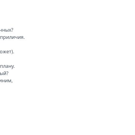
ичных?
еприличия.
ожет).
плану.
ный?
иним,