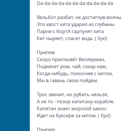
Da-da-da-da-da-da-da-da-da-da-da
Вельбот разбит, не достигнув волны.
Это хвост кита ударил из глубины
Парни с бортА гарпунят кита
Кит ныряет, спасет вода. ( Хух!)
Припев:
Скоро приплывёт Веллерман,
Подкинет ром, чай, сахар нам,
Когда-нибудь, покончив с китом,
Мы в гавань свою пойдём.
Трос звенит, но рубить нельзя,
А не то - позор капитану корабля,
Капитан знает морской закон:
Идёт на буксире за китом. ( Хух!)
Припев: