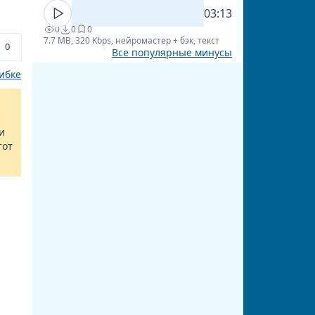
03:13
0
0
0
7.7 MB, 320 Kbps, нейромастер + бэк, текст
0
Все популярные минусы
ибке
и
тот