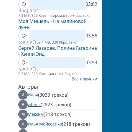
03:02
0
0
0
7.3 MB, 320 Kbps, нейромастер + бэк, текст
Моя Мишель - На малиновой
луне
03:56
0
0
0
9.4 MB, 320 Kbps, текст
Сергей Лазарев, Полина Гагарина
- Хэппи Энд
03:53
0
0
0
9.3 MB, 320 Kbps, мастер + бэк, текст
Все новинки
Авторы
(3033 треков)
Илья
И
(2823 треков)
vitams
V
(718 треков)
Максим
М
(218 треков)
Илья Мойсеенко
И