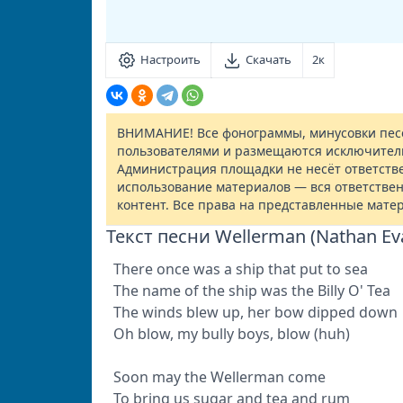
Настроить
Скачать
2к
ВНИМАНИЕ! Все фонограммы, минусовки песе
пользователями и размещаются исключител
Администрация площадки не несёт ответств
использование материалов — вся ответствен
контент. Все права на представленные мате
Текст песни Wellerman (Nathan Ev
There once was a ship that put to sea
The name of the ship was the Billy O' Tea
The winds blew up, her bow dipped down
Oh blow, my bully boys, blow (huh)
Soon may the Wellerman come
To bring us sugar and tea and rum