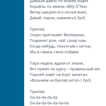
Давным-давно по морям ходил
Корабль по имени «Billy O’Tea»
Ветер швырял его носом вниз,
Давай, парни, навались!( Хух!)
Припев:
Скоро приплывёт Веллерман,
Подкинет ром, чай, сахар нам,
Когда-нибудь, покончив с китом,
Мы в гавань свою пойдём.
Пара недель вдали от земли,
Вот прямо по курсу – правильный кит.
Парней зовёт на борт капитан:
«Возьмём на буксир кита!» ( Хух!)
Припев:
Da-da-da-da-da
Da-da-da-da-da-da-da