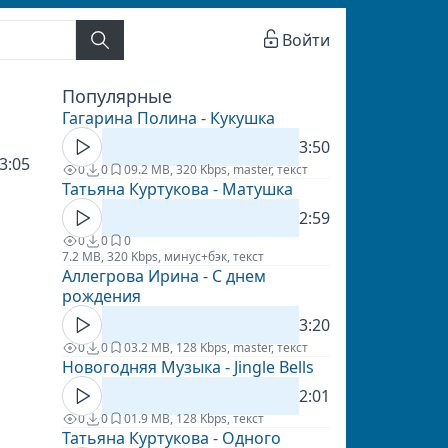
Войти
Популярные
Гагарина Полина - Кукушка
3:50
3:05
0
0
0
9.2 MB, 320 Kbps, master, текст
Татьяна Куртукова - Матушка
2:59
0
0
0
7.2 MB, 320 Kbps, минус+бэк, текст
Аллегрова Ирина - С днем
рождения
3:20
0
0
0
3.2 MB, 128 Kbps, master, текст
Новогодняя Музыка - Jingle Bells
2:01
0
0
0
1.9 MB, 128 Kbps, текст
Татьяна Куртукова - Одного