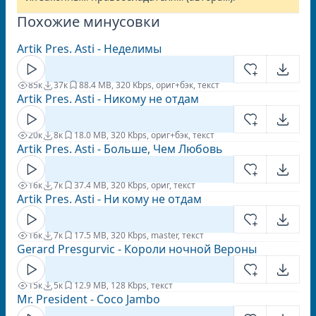
Похожие минусовки
Artik Pres. Asti - Неделимы
85к
37к
8
8.4 MB, 320 Kbps, ориг+бэк, текст
Artik Pres. Asti - Никому не отдам
20к
8к
1
8.0 MB, 320 Kbps, ориг+бэк, текст
Artik Pres. Asti - Больше, Чем Любовь
16к
7к
3
7.4 MB, 320 Kbps, ориг, текст
Artik Pres. Asti - Ни кому не отдам
16к
7к
1
7.5 MB, 320 Kbps, master, текст
Gerard Presgurvic - Короли ночной Вероны
15к
5к
1
2.9 MB, 128 Kbps, текст
Mr. President - Coco Jambo