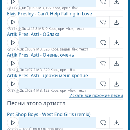
11к
6к
0
5.3 MB, 192 Kbps, ориг+бэк
Elvis Presley - Can't Help Falling in Love
11к
3к
4
5.8 MB, 0 Kbps, ориг+бэк, текст
Artik Pres. Asti - Облака
8к
3к
0
8.9 MB, 320 Kbps, задав+бэк, текст
Artik Pres. Asti - Очень, очень
8к
3к
0
7.2 MB, 320 Kbps, ориг+бэк
Artik Pres. Asti - Держи меня крепче
8к
2к
0
3.4 MB, 128 Kbps, ориг+бэк, текст
Искать все похожие песни
Песни этого артиста
Pet Shop Boys - West End Girls (remix)
700
100
0
9.8 MB, 128 Kbps