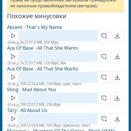
их законным правообладателям (авторам).
Похожие минусовки
Akcent - That`s My Name
4к
2к
0
7.9 MB, 256 Kbps
Ace Of Base - All That She Wants
3к
1к
2
3.5 MB, 128 Kbps, бэк
Ace Of Base - All That She Wants
3к
700
2
3.4 MB, 128 Kbps, ориг, текст
Sting - Mad About You
2к
700
0
7.2 MB, 256 Kbps
Тату - All About Us
2к
200
0
3.6 MB, 160 Kbps, оригинал, текст