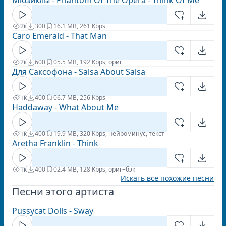
Мюзиклы - Phantom Of The Opera - Think Of Me
2к
300
1
6.1 MB, 261 Kbps
Caro Emerald - That Man
2к
600
0
5.5 MB, 192 Kbps, ориг
Для Саксофона - Salsa About Salsa
1к
400
0
6.7 MB, 256 Kbps
Haddaway - What About Me
1к
400
1
9.9 MB, 320 Kbps, нейроминус, текст
Aretha Franklin - Think
1к
400
0
2.4 MB, 128 Kbps, ориг+бэк
Искать все похожие песни
Песни этого артиста
Pussycat Dolls - Sway