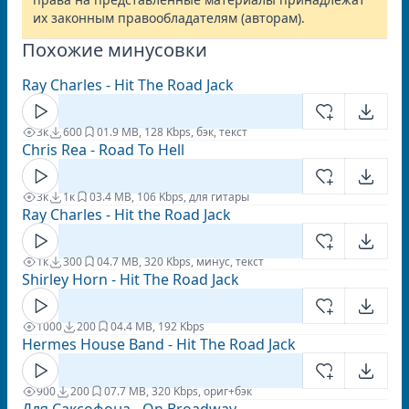
их законным правообладателям (авторам).
Похожие минусовки
Ray Charles - Hit The Road Jack
3к
600
0
1.9 MB, 128 Kbps, бэк, текст
Chris Rea - Road To Hell
3к
1к
0
3.4 MB, 106 Kbps, для гитары
Ray Charles - Hit the Road Jack
1к
300
0
4.7 MB, 320 Kbps, минус, текст
Shirley Horn - Hit The Road Jack
1000
200
0
4.4 MB, 192 Kbps
Hermes House Band - Hit The Road Jack
900
200
0
7.7 MB, 320 Kbps, ориг+бэк