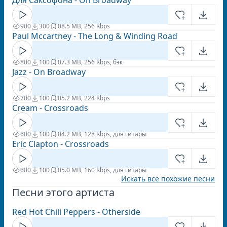
Для Саксофона - On Broadway
900
300
0
8.5 MB, 256 Kbps
Paul Mccartney - The Long & Winding Road
800
100
0
7.3 MB, 256 Kbps, бэк
Jazz - On Broadway
700
100
0
5.2 MB, 224 Kbps
Cream - Crossroads
600
100
0
4.2 MB, 128 Kbps, для гитары
Eric Clapton - Crossroads
600
100
0
5.0 MB, 160 Kbps, для гитары
Искать все похожие песни
Песни этого артиста
Red Hot Chili Peppers - Otherside