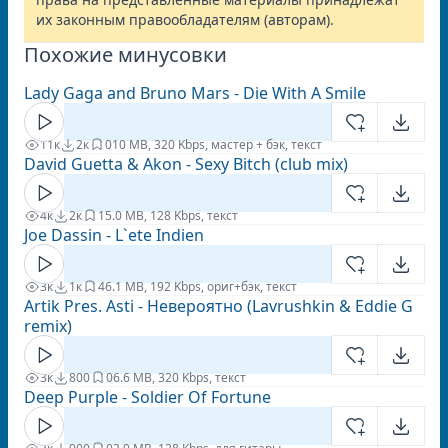
их законным правообладателям (авторам).
Похожие минусовки
Lady Gaga and Bruno Mars - Die With A Smile
11к
2к
0
10 MB, 320 Kbps, мастер + бэк, текст
David Guetta & Akon - Sexy Bitch (club mix)
4к
2к
1
5.0 MB, 128 Kbps, текст
Joe Dassin - L`ete Indien
3к
1к
4
6.1 MB, 192 Kbps, ориг+бэк, текст
Artik Pres. Asti - Невероятно (Lavrushkin & Eddie G
remix)
3к
800
0
6.6 MB, 320 Kbps, текст
Deep Purple - Soldier Of Fortune