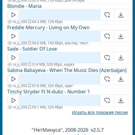
3к
900
0
2.9 MB, 128 Kbps, для гитары
Blondie - Maria
1к
300
0
4.3 MB, 128 Kbps
Freddie Mercury - Living on My Own
1к
200
0
4.6 MB, 160 Kbps, мастер, текст
Sade - Soldier Of Love
1к
400
0
14 MB, 320 Kbps, нарез
Sabina Babayeva - When The Music Dies (Azerbaijan)
1к
300
0
7.8 MB, 320 Kbps, ориг
Tinchy Stryder Ft N-dubz - Number 1
1к
200
0
9.1 MB, 320 Kbps
Искать все похожие песни
"НетМинуса", 2008-2026 v2.5.7