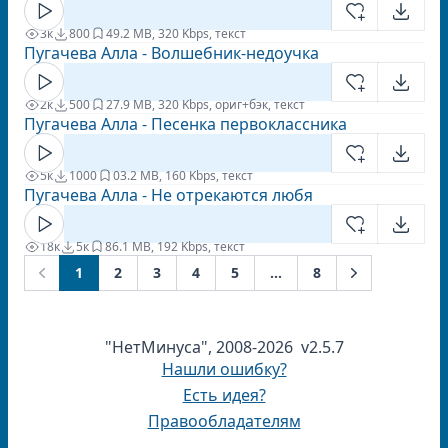
3к
800
4
9.2 MB, 320 Kbps, текст
Пугачева Алла - Волшебник-недоучка
2к
500
2
7.9 MB, 320 Kbps, ориг+бэк, текст
Пугачева Алла - Песенка первоклассника
5к
1000
0
3.2 MB, 160 Kbps, текст
Пугачева Алла - Не отрекаются любя
18к
5к
8
6.1 MB, 192 Kbps, текст
1
2
3
4
5
...
8
Next
Previous
"НетМинуса", 2008-2026 v2.5.7
Нашли ошибку?
Есть идея?
Правообладателям