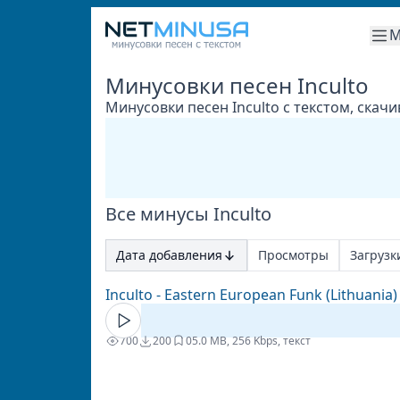
М
Минусовки песен Inculto
Минусовки песен Inculto с текстом, скач
Все минусы Inculto
Дата добавления
Просмотры
Загрузк
Inculto - Eastern European Funk (Lithuania)
700
200
0
5.0 MB, 256 Kbps, текст