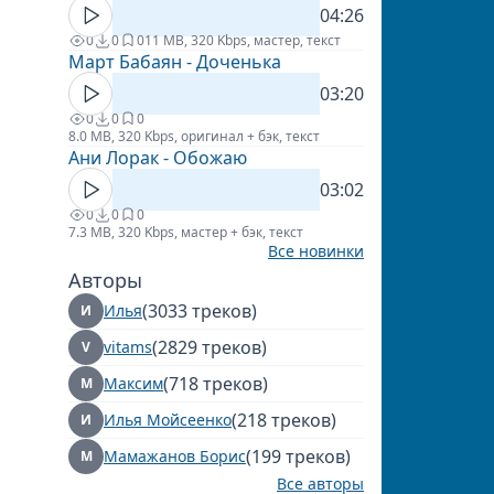
04:26
0
0
0
11 MB, 320 Kbps, мастер, текст
Март Бабаян - Доченька
03:20
0
0
0
8.0 MB, 320 Kbps, оригинал + бэк, текст
Ани Лорак - Обожаю
03:02
0
0
0
7.3 MB, 320 Kbps, мастер + бэк, текст
Все новинки
Авторы
(3033 треков)
Илья
И
(2829 треков)
vitams
V
(718 треков)
Максим
М
(218 треков)
Илья Мойсеенко
И
(199 треков)
Мамажанов Борис
М
Все авторы