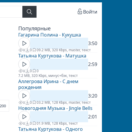
Войти
Популярные
Гагарина Полина - Кукушка
3:50
0
0
0
9.2 MB, 320 Kbps, master, текст
Татьяна Куртукова - Матушка
2:59
0
0
0
7.2 MB, 320 Kbps, минус+бэк, текст
Аллегрова Ирина - С днем
рождения
3:20
0
0
0
3.2 MB, 128 Kbps, master, текст
200
Новогодняя Музыка - Jingle Bells
2:01
0
0
0
1.9 MB, 128 Kbps, текст
Татьяна Куртукова - Одного