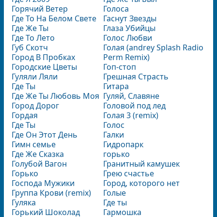
Горячий Ветер
Голоса
Где То На Белом Свете
Гаснут Звезды
Где Же Ты
Глаза Убийцы
Где То Лето
Голос Любви
Губ Скотч
Голая (andrey Splash Radio
Город В Пробках
Perm Remix)
Городские Цветы
Гоп-стоп
Гуляли Ляли
Грешная Страсть
Где Ты
Гитара
Где Же Ты Любовь Моя
Гуляй, Славяне
Город Дорог
Головой под лед
Гордая
Голая 3 (remix)
Где Ты
Голос
Где Он Этот День
Галки
Гимн семье
Гидропарк
Где Же Сказка
горько
Голубой Вагон
Гранитный камушек
Горько
Грею счастье
Господа Мужики
Город, которого нет
Группа Крови (remix)
Голые
Гуляка
Где ты
Горький Шоколад
Гармошка