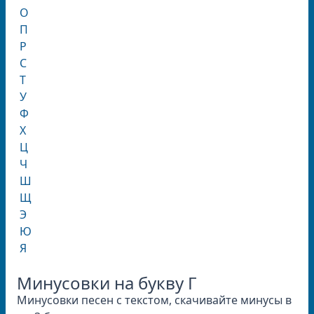
О
П
Р
С
Т
У
Ф
Х
Ц
Ч
Ш
Щ
Э
Ю
Я
Минусовки на букву Г
Минусовки песен с текстом, скачивайте минусы в