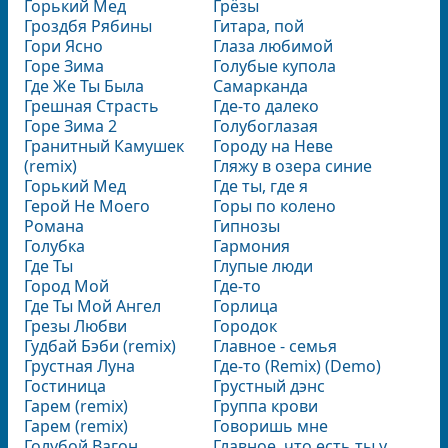
Горький Мед
Грёзы
Гроздбя Рябины
Гитара, пой
Гори Ясно
Глаза любимой
Горе Зима
Голубые купола
Где Же Ты Была
Самарканда
Грешная Страсть
Где-то далеко
Горе Зима 2
Голубоглазая
Гранитный Камушек
Городу на Неве
(remix)
Гляжу в озера синие
Горький Мед
Где ты, где я
Герой Не Моего
Горы по колено
Романа
Гипнозы
Голубка
Гармония
Где Ты
Глупые люди
Город Мой
Где-то
Где Ты Мой Ангел
Горлица
Грезы Любви
Городок
Гудбай Бэби (remix)
Главное - семья
Грустная Луна
Где-то (Remix) (Demo)
Гостиница
Грустный дэнс
Гарем (remix)
Группа крови
Гарем (remix)
Говоришь мне
Голубой Вагон
Главное, что есть ты у