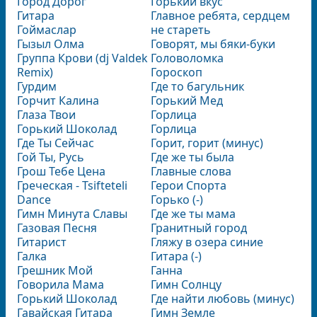
Город Дорог
Горький вкус
Гитара
Главное ребята, сердцем
Гоймаслар
не стареть
Гызыл Олма
Говорят, мы бяки-буки
Группа Крови (dj Valdek
Головоломка
Remix)
Гороскоп
Гурдим
Где то багульник
Горчит Калина
Горький Мед
Глаза Твои
Горлица
Горький Шоколад
Горлица
Где Ты Сейчас
Горит, горит (минус)
Гой Ты, Русь
Где же ты была
Грош Тебе Цена
Главные слова
Греческая - Tsifteteli
Герои Спорта
Dance
Горько (-)
Гимн Минута Славы
Где же ты мама
Газовая Песня
Гранитный город
Гитарист
Гляжу в озера синие
Галка
Гитара (-)
Грешник Мой
Ганна
Говорила Мама
Гимн Солнцу
Горький Шоколад
Где найти любовь (минус)
Гавайская Гитара
Гимн Земле