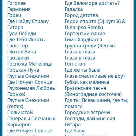
Гоголев
Где беломора достать?
Гармония
Гадалка
Горец
Город детства
Где Найду Страну
Герои спорта (DJ Kym66 &
Гитара
DJKalipso Remix)
Гуси Лебеди
Гортензии синие
Где Тебя Искать
Гимн Хардбасса
Гангстер
Группа крови (Remix)
Глоток Вина
Глаза в глаза
Гвоздики
Глаза в глаза
Госпожа Метелица
Гоп-стоп
Горькая Луна
Где же ты была
Глупые Снежинки
Глаза счастливые не врут
Где Ночует Солнце
Губки, как малинка
Глухонемая Любовь
Грузинская песня
Горько!
(Виноградная косточка)
Глупые Снежинки
Где ты, Всевышний, где ты,
(remix)
помоги
Гюльчатай
Городские встречи
Генералы Песчаных
Господи, дай мне сил
Карьеров
Гитара
Где Ночует Солнце
Где была