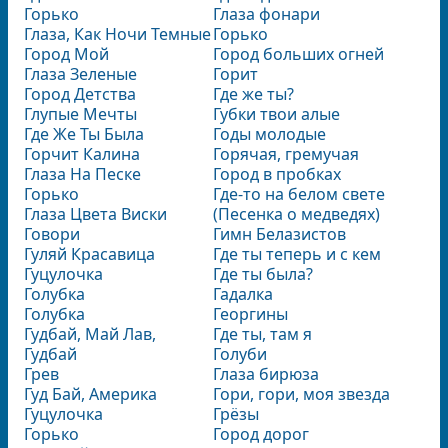
Горько
Глаза фонари
Глаза, Как Ночи Темные
Горько
Город Мой
Город больших огней
Глаза Зеленые
Горит
Город Детства
Где же ты?
Глупые Мечты
Губки твои алые
Где Же Ты Была
Годы молодые
Горчит Калина
Горячая, гремучая
Глаза На Песке
Город в пробках
Горько
Где-то на белом свете
Глаза Цвета Виски
(Песенка о медведях)
Говори
Гимн Белазистов
Гуляй Красавица
Где ты теперь и с кем
Гуцулочка
Где ты была?
Голубка
Гадалка
Голубка
Георгины
Гудбай, Май Лав,
Где ты, там я
Гудбай
Голуби
Грев
Глаза бирюза
Гуд Бай, Америка
Гори, гори, моя звезда
Гуцулочка
Грёзы
Горько
Город дорог