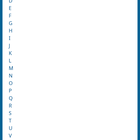
D
E
F
G
H
I
J
K
L
M
N
O
P
Q
R
S
T
U
V