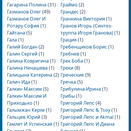
Гагарина Полина
(31)
Граймо
(2)
Газманов Олег
(49)
Грандес
(2)
Газманов Олег И
Гранкина Виктория
(1)
Ротару София
(1)
Гранов Игорь (Синтез-
Гайтана
(5)
труппа Игоря Гранова)
(1)
Гала
(1)
Грация
(1)
Галий Богдан
(2)
Гребенщиков Борис
(1)
Галин Сергей
(1)
Гребнев
(1)
Галина Ковригина
(1)
Грек Боба
(1)
Галина Ненашева
(1)
Греки
(8)
Галицына Катерина
(2)
Греческие
(9)
Галич Ида
(1)
Гречка
(5)
Галкин Максим
(5)
Грибулина Ирина
(1)
Галкин Максим И
Грибы
(1)
Приходько
(1)
Григорий Лепс
(4)
Галымжан Керім
(1)
Григорий Лепс & Tsoy
(1)
Гальцев Юрий
(3)
Григорий Лепс и Akmal
(1)
Гамлет И Успенская
(1)
Григорий Лепс И Диана