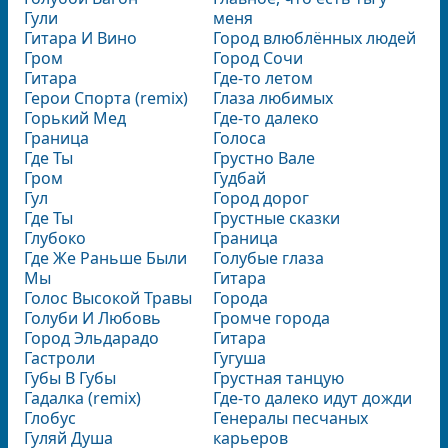
Гули
меня
Гитара И Вино
Город влюблённых людей
Гром
Город Сочи
Гитара
Где-то летом
Герои Спорта (remix)
Глаза любимых
Горький Мед
Где-то далеко
Граница
Голоса
Где Ты
Грустно Вале
Гром
Гудбай
Гул
Город дорог
Где Ты
Грустные сказки
Глубоко
Граница
Где Же Раньше Были
Голубые глаза
Мы
Гитара
Голос Высокой Травы
Города
Голуби И Любовь
Громче города
Город Эльдарадо
Гитара
Гастроли
Гугуша
Губы В Губы
Грустная танцую
Гадалка (remix)
Где-то далеко идут дожди
Глобус
Генералы песчаных
Гуляй Душа
карьеров