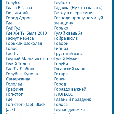
Голубка
Глубоко
Глаза В Глаза
Гадалка (Ну что сказать)
Гюльчитай
Гляжу в озера синие
Город Дорог
Господи,прошу,помилуй
Где
женщину
Гуд! Гуд!
Горько
Где Же Ты Была 2010
Гуляй свадьба
Гаснут небеса
Гойра вісілє
Горький Шоколад
Говори
Голос
Гипноз
Где Ты
Грустный дэнс
Глупый Мальчик (remix)
Гуляй Мужик
Гуляй Толпа
Голуби
Где Ты Любовь
Гусарский марш
Голубые Купола
Гитара
Самарканда
Гонки
Гололед
Город
Графиня
Гораздо важней
Гоп-стоп
ГЛОНАСС
Где
Главный праздник
Гоп-стоп (faet. Black
Голоса
Jack)
Глупая девочка