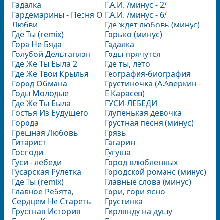
Гадалка
Г.А.И. /минус - 2/
Гардемарины - Песня О
Г.А.И. /минус - 6/
Любви
Где ждет любовь (минус)
Где Ты (remix)
Горько (минус)
Гора Не Бяда
Гадалка
Голубой Дельтаплан
Годы прячутся
Где Же Ты Была 2
Где ты, лето
Где Же Твои Крылья
География-биография
Город Обмана
Грустиночка (А.Аверкин -
Годы Молодые
Е.Карасев)
Где Же Ты Была
ГУСИ-ЛЕБЕДИ
Гостья Из Будущего
Глупенькая девочка
Города
Грустная песня (минус)
Грешная Любовь
Грязь
Гитарист
Гагарин
Господи
Гугуша
Гуси - лебеди
Город влюбленных
Гусарская Рулетка
Городской романс (минус)
Где Ты (remix)
Главные слова (минус)
Главное Ребята,
Гори, гори ясно
Сердцем Не Стареть
Грустинка
Грустная История
Гирлянду на душу