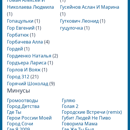
Гоман Алексей И
(1)
Николаева Людмила
Гусейнов Аслан И Марина
(1)
(1)
Гопацульки
(1)
Гуткович Леонид
(1)
Гор Евгений
(1)
гуцулочка
(1)
Горбатюк
(1)
Горбачева Алла
(4)
Гордей
(1)
Гордиенко Наталья
(2)
Гордъера Лариса
(1)
Горлов И Вояж
(1)
Город 312
(21)
Горячий Шоколад
(9)
Минусы
Громоотводы
Гуляю
Город Детства
Голая 2
Где Ты
Городские Встречи (remix)
Герои России Моей
Губит Людей Не Пиво
Город Сочи
Говорила Мама
Где Я 2009
Где Же Ты Был