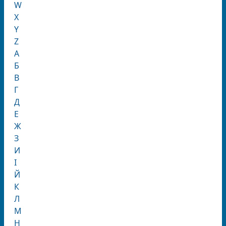
W
X
Y
Z
А
Б
В
Г
Д
Е
Ж
З
И
І
Й
К
Л
М
Н