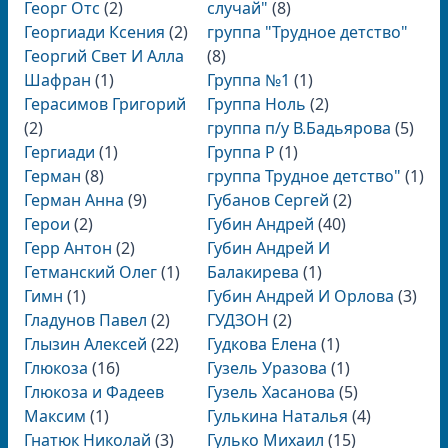
Георг Отс
(2)
случай"
(8)
Георгиади Ксения
(2)
группа "Трудное детство"
Георгий Свет И Алла
(8)
Шафран
(1)
Группа №1
(1)
Герасимов Григорий
Группа Ноль
(2)
(2)
группа п/у В.Бадьярова
(5)
Гергиади
(1)
Группа Р
(1)
Герман
(8)
группа Трудное детство"
(1)
Герман Анна
(9)
Губанов Сергей
(2)
Герои
(2)
Губин Андрей
(40)
Герр Антон
(2)
Губин Андрей И
Гетманский Олег
(1)
Балакирева
(1)
Гимн
(1)
Губин Андрей И Орлова
(3)
Гладунов Павел
(2)
ГУДЗОН
(2)
Глызин Алексей
(22)
Гудкова Елена
(1)
Глюкоза
(16)
Гузель Уразова
(1)
Глюкоза и Фадеев
Гузель Хасанова
(5)
Максим
(1)
Гулькина Наталья
(4)
Гнатюк Николай
(3)
Гулько Михаил
(15)