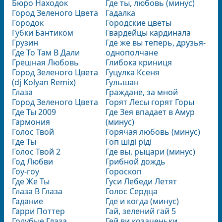
Бюро Находок
Где ты, любовь (минус)
Город Зеленого Цвета
Гадалка
Городок
Городские цветы
Губки Бантиком
Гвардейцы кардинала
Грузин
Где же вы теперь, друзья-
Где То Там В Дали
однополчане
Грешная Любовь
Глибока криниця
Город Зеленого Цвета
Гуцулка Ксеня
(dj Kolyan Remix)
Гульшан
Глаза
Граждане, за мной
Город Зеленого Цвета
Горят Лесы горят Горы
Где Ты 2009
Где Зея впадает в Амур
Гармония
(минус)
Голос Твой
Горячая любовь (минус)
Где Ты
Гоп шіді ріді
Голос Твой 2
Где вы, рыцари (минус)
Год Любви
Грибной дождь
Гоу-гоу
Гороскоп
Где Же Ты
Гуси Лебеди Летят
Глаза В Глаза
Голос Сердца
Гадание
Где и когда (минус)
Гарри Поттер
Гай, зелений гай 5
Голубые Глаза
Гей,ви козаченьки