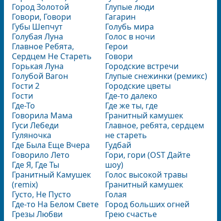
Город Золотой
Глупые люди
Говори, Говори
Гагарин
Губы Шепчут
Голубь мира
Голубая Луна
Голос в ночи
Главное Ребята,
Герои
Сердцем Не Стареть
Говори
Горькая Луна
Городские встречи
Голубой Вагон
Глупые снежинки (ремикс)
Гости 2
Городские цветы
Гости
Где-то далеко
Где-То
Где же ты, где
Говорила Мама
Гранитный камушек
Гуси Лебеди
Главное, ребята, сердцем
Гуляночка
не стареть
Где Была Еще Вчера
Гудбай
Говорило Лето
Гори, гори (OST Дайте
Где Я, Где Ты
шоу)
Гранитный Камушек
Голос высокой травы
(remix)
Гранитный камушек
Густо, Не Пусто
Голая
Где-то На Белом Свете
Город больших огней
Грезы Любви
Грею счастье