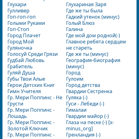
Глухари
Глухариная Заря
Гулливер
Где же ты была
Гоп-гоп-гоп
Гадкий утенок (минус)
Голыми Руками
Голый Блюз
Гоп-Стоп
Галина
Город Плачет
Где мой дом родной(-)
Город Мой
Главное ребята сердцем
Гуляночка
не стареть
Голосуй Среди Грязи
Где же ты (минус)
Гудбай Любовь
География-биография
Грабитель
(минус)
Гуляй Душа
Город
Губы Твои Алые
Гулоим
Герои Детских Книг
Город детства
Гимн Учителя
Гвардии Сестренка
Гр. Мери Поппинс - Не
Гуляка (-)
Грусти
Гуси - Лебеди (-)
Гр. Мери Поппинс -
Гималаи
Лошадь
Гвардии майор (-)
Гр. Мери Поппинс -
Глаза на песке (-) [x-
Золотой Ключик
minus_org]
Гр. Мери Поппинс -
Гренландия (-)