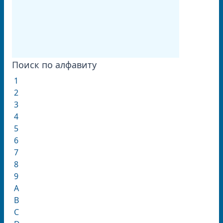
Поиск по алфавиту
1
2
3
4
5
6
7
8
9
A
B
C