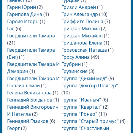
Ганвест
(2)
Гурцкая
(1)
Гарин Юрий
(2)
Гризли Андрей
(1)
Гарипова Дина
(1)
Грин Александр
(10)
Гарсия Игорь
(1)
Гриффитс Полина
(7)
Гая
(6)
Грицкан Михаил
(2)
Гвердцители Тамара
Грицкан Михайло
(1)
(21)
Гришанова Елена
(1)
Гвердцители Тамара
Грозовская Наташа
(1)
(Бэк)
(1)
Гросу Алина
(49)
Гвердцители Тамара И
Грубрин
(1)
Демарин
(1)
Грузинские
(3)
Гвердцители Тамара И
группа "Дикий мед"
(9)
Павлиашвили
(1)
группа "доктор Шлягер"
Гелена Великанова
(1)
(10)
Геннадий Богданов
(1)
группа "Иваныч"
(6)
Геннадий Викторович
группа "Квартал"
(2)
И Натэлла
(2)
группа "Рондо"
(11)
Геннадий Гладков
(6)
группа "Старый примус"
(4)
Георг
(2)
группа "Счастливый