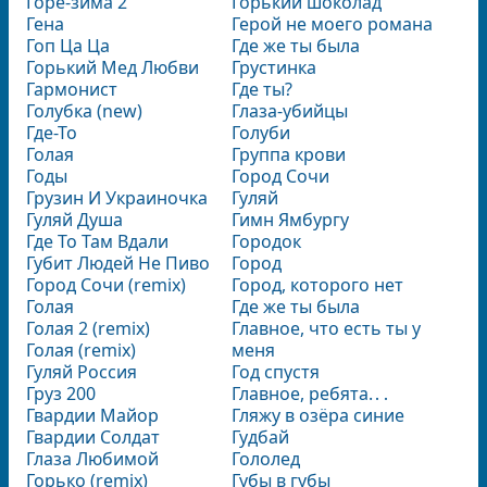
Горе-зима 2
Горький шоколад
Гена
Герой не моего романа
Гоп Ца Ца
Где же ты была
Горький Мед Любви
Грустинка
Гармонист
Где ты?
Голубка (new)
Глаза-убийцы
Где-То
Голуби
Голая
Группа крови
Годы
Город Сочи
Грузин И Украиночка
Гуляй
Гуляй Душа
Гимн Ямбургу
Где То Там Вдали
Городок
Губит Людей Не Пиво
Город
Город Сочи (remix)
Город, которого нет
Голая
Где же ты была
Голая 2 (remix)
Главное, что есть ты у
Голая (remix)
меня
Гуляй Россия
Год спустя
Груз 200
Главное, ребята.․․
Гвардии Майор
Гляжу в озёра синие
Гвардии Солдат
Гудбай
Глаза Любимой
Гололед
Горько (remix)
Губы в губы