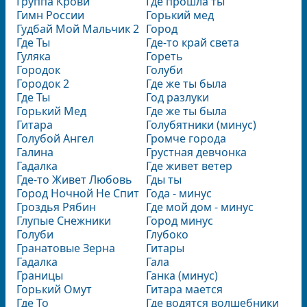
Группа Крови
Где прошла ты
Гимн России
Горький мед
Гудбай Мой Мальчик 2
Город
Где Ты
Где-то край света
Гуляка
Гореть
Городок
Голуби
Городок 2
Где же ты была
Где Ты
Год разлуки
Горький Мед
Где же ты была
Гитара
Голубятники (минус)
Голубой Ангел
Громче города
Галина
Грустная девчонка
Гадалка
Где живет ветер
Где-то Живет Любовь
Гды ты
Город Ночной Не Спит
Года - минус
Гроздья Рябин
Где мой дом - минус
Глупые Снежники
Город минус
Голуби
Глубоко
Гранатовые Зерна
Гитары
Гадалка
Гала
Границы
Ганка (минус)
Горький Омут
Гитара мается
Где То
Где водятся волшебники