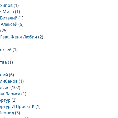
рхипов
(1)
и Мила
(1)
 Виталий
(1)
 Алексей
(5)
(25)
Feat. Женя Любич
(2)
ексей
(1)
тва
(1)
ений
(6)
Клибанов
(1)
офия
(102)
ая Лариса
(1)
Артур
(2)
Артур И Проект K
(1)
Леонид
(3)