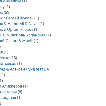
я Анжелика
(1)
рзу
(1)
рх
(59)
рх / Сергей Жуков
(11)
рх & HammAli & Navai
(1)
рх и Opium Project
(1)
РХ! & Любовь Успенская
(1)
х!, Galibri & Mavik
(1)
)
ая
(1)
лехно
(15)
айтмесов
(1)
унд & Алексей Лунд feat DA
(1)
1)
И Аликперов
(1)
Анастасия
(8)
Народная
(1)
2)