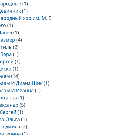
народные
(1)
Девичник
(1)
народный хор им. М. Е.
ого
(1)
Павел
(1)
Размер
(4)
Стиль
(2)
 Вера
(1)
Сергей
(1)
Диско
(1)
раам
(14)
раам И Диана Шик
(1)
раам И Иванна
(1)
ултанов
(1)
ександр
(5)
Сергей
(1)
ва Ольга
(1)
Людмила
(2)
катерина
(1)