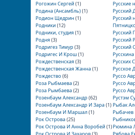
Рогожин Сергей
(1)
Русские 
Родина (Ансамбль)
(1)
Русский 
Родион Щедрин
(1)
Русский 
Родники
(12)
Пятницк
Родники, студия
(1)
Русский 
Родня
(3)
Русский 
Родригез Тимур
(3)
Русский 
Родригес И Крош
(1)
Русскина
Рождественская
(3)
Русских 
Рождественская Жанна
(1)
Русское 
Рождество
(6)
Руссо Ав
Роза Рыбмаева
(2)
Руссо Ав
Роза Рымбаева
(2)
Руссо Ав
Розенбаум Александр
(62)
Рустэм С
Розенбаум Александр И Зара
(1)
Рыбак Ал
Розенбаум И Маршал
(1)
Рыбачев 
Рок Острова
(25)
Рыбнико
Рок Острова И Анна Воробей
(1)
Рюмина 
Рок Острова И Захаров
(3)
Рябова Е