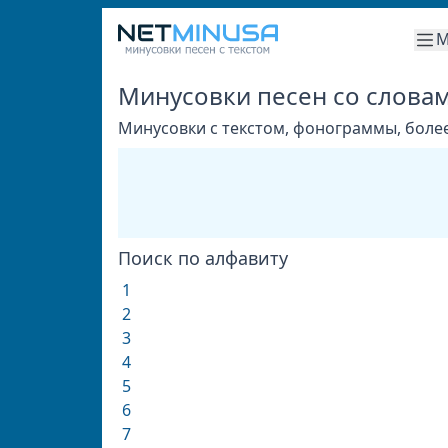
М
Минусовки песен со слова
Минусовки с текстом, фонограммы, более
Поиск по алфавиту
1
2
3
4
5
6
7