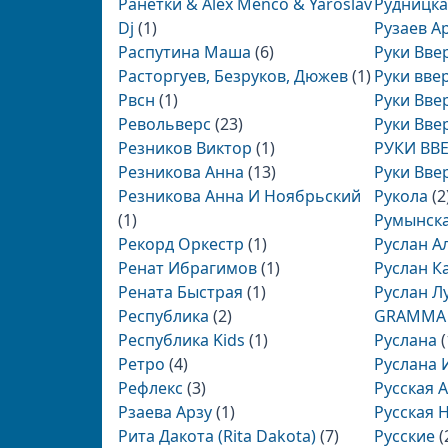
Ранетки & Alex Menco & Yaroslav
Рудницка
Dj
(1)
Рузаев А
Распутина Маша
(6)
Руки Вве
Расторгуев, Безруков, Дюжев
(1)
Руки вве
Рвсн
(1)
Руки Вве
Револьверс
(23)
Руки Вве
Резников Виктор
(1)
РУКИ ВВЕ
Резникова Анна
(13)
Руки Ввер
Резникова Анна И Ноябрьский
Рукола
(2
(1)
Румынск
Рекорд Оркестр
(1)
Руслан А
Ренат Ибрагимов
(1)
Руслан К
Рената Быстрая
(1)
Руслан Л
Республика
(2)
GRAMMA
Республика Kids
(1)
Руслана
(
Ретро
(4)
Руслана 
Рефлекс
(3)
Русская 
Рзаева Арзу
(1)
Русская 
Рита Дакота (Rita Dakota)
(7)
Русские
(