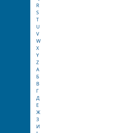
R
S
T
U
V
W
X
Y
Z
А
Б
В
Г
Д
Е
Ж
З
И