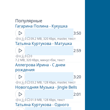
Популярные
Гагарина Полина - Кукушка
3:50
0
0
0
9.2 MB, 320 Kbps, master, текст
Татьяна Куртукова - Матушка
2:59
0
0
0
7.2 MB, 320 Kbps, минус+бэк, текст
Аллегрова Ирина - С днем
рождения
3:20
0
0
0
3.2 MB, 128 Kbps, master, текст
Новогодняя Музыка - Jingle Bells
2:01
0
0
0
1.9 MB, 128 Kbps, текст
Татьяна Куртукова - Одного