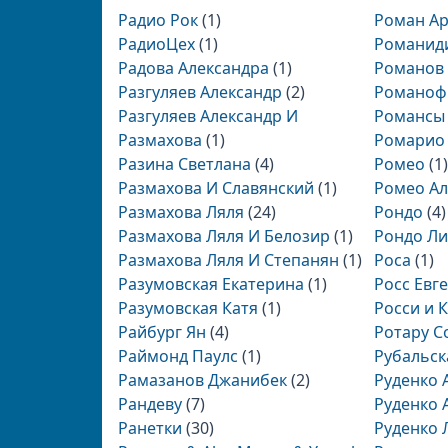
Радио Рок
(1)
Роман А
РадиоЦех
(1)
Романид
Радова Александра
(1)
Романов
Разгуляев Александр
(2)
Романоф
Разгуляев Александр И
Романсы
Размахова
(1)
Ромарио 
Разина Светлана
(4)
Ромео
(1)
Размахова И Славянский
(1)
Ромео Ал
Размахова Ляля
(24)
Рондо
(4)
Размахова Ляля И Белозир
(1)
Рондо Ли
Размахова Ляля И Степанян
(1)
Роса
(1)
Разумовская Екатерина
(1)
Росс Евг
Разумовская Катя
(1)
Росси и 
Райбург Ян
(4)
Ротару С
Раймонд Паулс
(1)
Рубальск
Рамазанов Джанибек
(2)
Руденко 
Рандеву
(7)
Руденко 
Ранетки
(30)
Руденко 