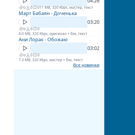
04:26
0
0
0
11 MB, 320 Kbps, мастер, текст
Март Бабаян - Доченька
03:20
0
0
0
8.0 MB, 320 Kbps, оригинал + бэк, текст
Ани Лорак - Обожаю
03:02
0
0
0
7.3 MB, 320 Kbps, мастер + бэк, текст
Все новинки