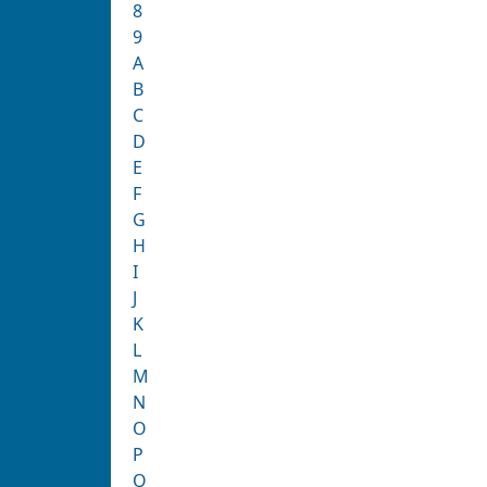
8
9
A
B
C
D
E
F
G
H
I
J
K
L
M
N
O
P
Q