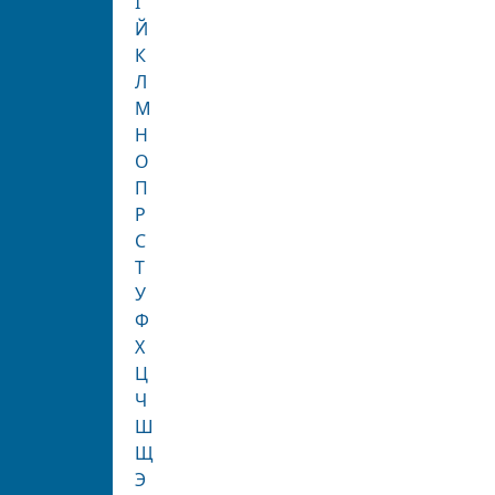
І
Й
К
Л
М
Н
О
П
Р
С
Т
У
Ф
Х
Ц
Ч
Ш
Щ
Э